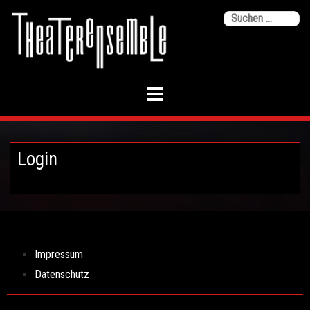
Skip
Su
to
na
content
Login
Impressum
Datenschutz