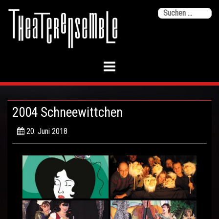
Skip
Su
to
na
content
2004 Schneewittchen
20. Juni 2018