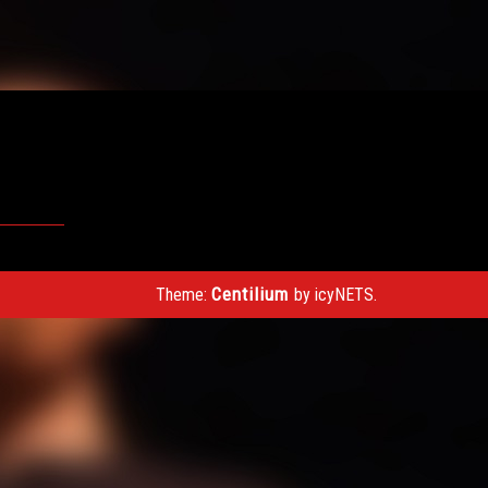
Centilium
Theme:
by icyNETS.